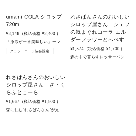
SOLD OUT
umami COLA シロップ
れさぱんさんのおいしい
720ml
シロップ屋さん シェフ
の気まぐれコーラ エル
¥3,148
(税込価格
¥3,400
)
ダーフラワーとへべす
「原液が一番美味しい」ーマツコデラックス（タレント）「定期購入したいくらい美味しい」ー安東弘樹（アナウンサー）「女子はみんな好き」ーアンミカ（ファッションモデル）「俺これちょっと夏ハマりそうやな」ー堂本剛（シンガーソングライター）「無添加だから子供にも安心して与えられる」ー河口恭吾（シンガーソングライター）「世界で一番体に良いクラフトコーラ」を目指してUMAMI COLAは、果糖ブドウ糖液糖や砂糖の代わりに、栄養価が高い「麹甘酒」を使用しています。麹甘酒は「飲む点滴」とも呼ばれ、中性脂肪の低下や抗酸化作用が期待できるほか、ビタミンB群や必須アミノ酸を含む350種類以上の栄養素を含んでいます。さらに、「不老不死の霊薬」とされるトゥルシーやエルダーフラワー、美肌効果が期待されるハイビスカス、長寿の源とされるシークヮーサーなど、厳選した10種類以上のハーブやスパイスを配合し、味わいと健康の両方を追求しました。※この商品はノンアルコール、ノンカフェイン、無添加の生コーラ炭酸飲料です。※4倍に希釈して11〜20杯お楽しみいただけます。※米麹の粒が苦手なお客様は、シロップをよくかき混ぜてください。米麹は通常より非常に柔らかく作っておりますのでかき混ぜることで粒は無くなります。※この商品はノンアルコール、ノンカフェイン、無添加の生コーラシロップです。●UMAMI COLAの楽しみ方クラフトコーラ：キンキンに冷やしたシロップ１に対して炭酸水３の割合で割ります。氷を入れるとさらにすっきりします。好みに応じて炭酸水の量は調整してください。UMAMIチャイ：牛乳や豆乳にお好みでシロップ（まずは３：１で）を入れます。ホットでもアイスでも美味しいです。女性に特に人気です。UMAMIラッシー：ヨーグルトにお好みでシロップ（まずは３：１で）を入れます。ヨーグルトと割ることでさらに美味しく健康的なドリンクになります。UMAMIウーロン：烏龍茶にお好みでシロップを入れてください。少し高級な烏龍茶にグレードアップします。ホットでもアイスでもお楽しみいただけます。ロック：シロップに大きめな氷を入れて原液をそのままお楽しみいただける通の飲み方です。麹甘酒やハーブ、スパイスなどしっかり感じながら楽しむことができます。様々な飲み方ができますので。いろいろと試してあなたのオリジナルドリンクを見出してください。SNS等でアレンジレシピを教えていただけると幸いです。●原材料名:甘酒(米麹(国産 うるち米))、さとうきび砂糖（石垣島産）、沖縄産シークヮーサー（沖縄産）、米飴（国産）、黄金生姜（高知産）、ゆず（和歌山産）、ハイビスカス、シナモン、カルダモン、エルダーフラワー、クローブ 、花椒、トゥルシー、コリアンダー、アニスシード、唐辛子／炭酸●内容量:720ml●賞味期限:製造より12ヶ月（未開封時）●保存方法:高温、直射日光を避け保存してください(開栓後は保存料を使っていないため必ず冷蔵庫に保存し、お早めにお飲みください)【栄養成分表示(100gあたり)】熱量:160kcal、 たんぱく質:1.1g、脂質:0.2g、炭水化物:38.4g、 食塩相当量:0.02g★世界トップアスリート認定食、睡眠、健康、怪我の予防など、多角的な視点から最大29項目の定量審査と使用感の定性審査を実施し、アスリート自身が本当に良いと認めた商品のみを認定する制度です。
¥1,574
(税込価格
¥1,700
)
クラフトコーラ協会認定
森の中で暮らすレッサーパンダの「れさぱんさん」イラストレーターの「そら」さんが描く、ちょっと不思議でやさしい世界観は、多くの人に癒しを届けています。そんなれさぱんさんが、この夏、森の恵みを詰め込んだクラフトドリンクを作りました。パートナーは、素材と製法にとことんこだわるUMAMI COLA。選んだのは、エルダーフラワーとへべす。爽やかで華やかな香り、すっきりとした飲み口。まるで森の中を吹き抜ける風のような、やさしい味わいになりました。一口飲むたび、森の景色やれさぱんさんの物語がふっと浮かぶ――そんな時間を、あなたの毎日にお届けします。【商品詳細】●原材料名:甜菜糖[北海道産], へべす, エルダーフラワー, トゥルシー, ハイビスカス, コリアンダー, 花椒, アニスシード, カルダモン, クローブ●内容量: 200ml●賞味期限: 製造より12ヶ月（未開封時）●保存方法: 高温・直射日光を避け、開栓後は冷蔵保存してください。【栄養成分表示（100gあたり）】熱量:171kcal、たんぱく質:0.2g、脂質:0.1g、炭水化物:44.0g、食塩相当量:0g
れさぱんさんのおいしい
シロップ屋さん ざ・く
らふとこーら
¥1,667
(税込価格
¥1,800
)
森に住む“れさぱんさん”が見つけた、柑橘とスパイスの宝物。やさしい甘さに、オレンジやライムの爽やかさ、シナモンやカルダモンの香りをぎゅっと閉じ込めました。「ざ・くらふとこーら」は、れさぱんさんの作った渾身の逸品。オーソドックスなザ・クラフトコーラ。初心者に最初の一杯に最適です。「UMAMI COLAとは全く違う、王道のクラフトコーラです」「スパイス苦手な人も◎ 毎日飲める“ちゃんと美味しい”やつ」「どれ選べばいい？って人はまずこれから。クラフトの入り口にぴったり」「初めてのクラフトコーラ、まずはこの一本」「クセの少ないすっきり味。だけど手間暇かかってます」「飲み慣れた“コーラの味”を、自然素材で再現しました」炭酸で割ってすっきり、ミルクで割ればまろやか。森から届いた小さなご褒美を、あなたの毎日に。【商品詳細】●原材料名:甜菜糖[北海道産], オレンジ,レモン, ライム, シナモン, カルダモン, クローブ, ブラックペッパー, オレンジピール, レモンピール, ナツメグ, オールスパイス, バニラビーンズ●内容量: 200ml●賞味期限: 製造より12ヶ月（未開封時）●保存方法: 高温・直射日光を避け、開栓後は冷蔵保存してください。【栄養成分表示（100gあたり）】熱量:178kcal、たんぱく質:0g、脂質:0g、炭水化物:44.7g、食塩相当量:0g