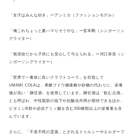
「女子はみんな好き」ーアンミカ（ファッションモデル）
「俺これちょっと夏ハマりそうやな」ー堂本剛（シンガーソン
グライター）
「無添加だから子供にも安心して与えられる」ー河口恭吾（シ
ンガーソングライター）
「世界で一番体に良いクラフトコーラ」を目指して
UMAMI COLAは、果糖ブドウ糖液糖や砂糖の代わりに、栄養
価が高い「麹甘酒」を使用しています。麹甘酒は「飲む点滴」
とも呼ばれ、中性脂肪の低下や抗酸化作用が期待できるほか、
ビタミンB群や必須アミノ酸を含む350種類以上の栄養素を含
んでいます。
さらに、「不老不死の霊薬」とされるトゥルシーやエルダーフ