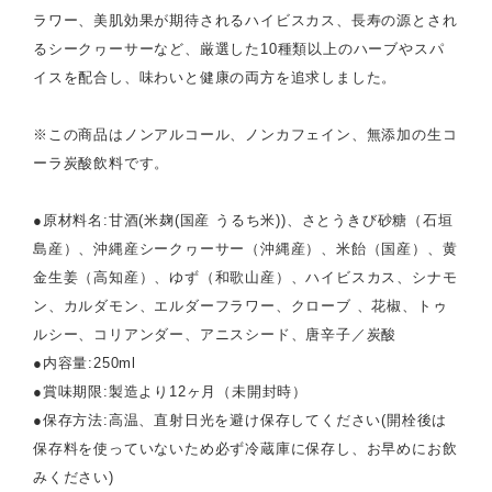
ラワー、美肌効果が期待されるハイビスカス、長寿の源とされ
るシークヮーサーなど、厳選した10種類以上のハーブやスパ
イスを配合し、味わいと健康の両方を追求しました。
※この商品はノンアルコール、ノンカフェイン、無添加の生コ
ーラ炭酸飲料です。
●原材料名:甘酒(米麹(国産 うるち米))、さとうきび砂糖（石垣
島産）、沖縄産シークヮーサー（沖縄産）、米飴（国産）、黄
金生姜（高知産）、ゆず（和歌山産）、ハイビスカス、シナモ
ン、カルダモン、エルダーフラワー、クローブ 、花椒、トゥ
ルシー、コリアンダー、アニスシード、唐辛子／炭酸
●内容量:250ml
●賞味期限:製造より12ヶ月（未開封時）
●保存方法:高温、直射日光を避け保存してください(開栓後は
保存料を使っていないため必ず冷蔵庫に保存し、お早めにお飲
みください)