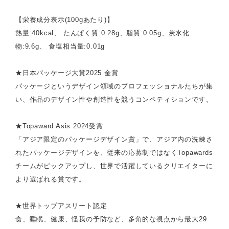
【栄養成分表示(100gあたり)】
熱量:40kcal、 たんぱく質:0.28g、脂質:0.05g、炭水化
物:9.6g、 食塩相当量:0.01g
★日本パッケージ大賞2025 金賞
パッケージというデザイン領域のプロフェッショナルたちが集
い、作品のデザイン性や創造性を競うコンペティションです。
★Topaward Asis 2024受賞
「アジア限定のパッケージデザイン賞」で、アジア内の洗練さ
れたパッケージデザインを、従来の応募制ではなくTopawards
チームがピックアップし、世界で活躍しているクリエイターに
より選ばれる賞です。
★世界トップアスリート認定
食、睡眠、健康、怪我の予防など、多角的な視点から最大29